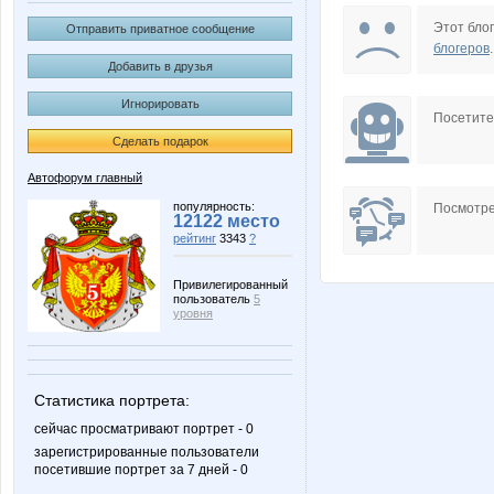
la-Belle
морков
Этот блог
Отправить приватное сообщение
блогеров
.
Добавить в друзья
Игнорировать
Лилямба
Ма
Посетит
Сделать подарок
Автофорум главный
Тёплый ветер
Тюня
популярность:
Посмотре
12122 место
рейтинг
3343
?
Привилегированный
пользователь
5
уровня
Статистика портрета:
сейчас просматривают портрет - 0
зарегистрированные пользователи
посетившие портрет за 7 дней - 0