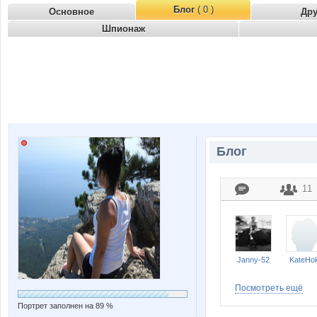
Блог
( 0 )
Основное
Др
Шпионаж
Блог
11
Janny-52
KateHo
Посмотреть ещё
Портрет заполнен на 89 %